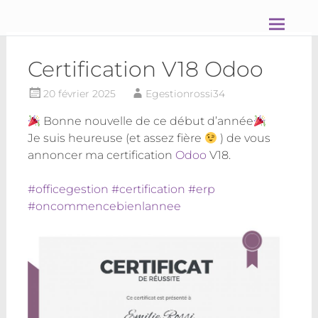
Aller
OFFICE Gestion & Conseil
au
contenu
principal
Certification V18 Odoo
20 février 2025
Egestionrossi34
Bonne nouvelle de ce début d’année
Je suis heureuse (et assez fière
) de vous
annoncer ma certification
Odoo
V18.
#officegestion
#certification
#erp
#oncommencebienlannee