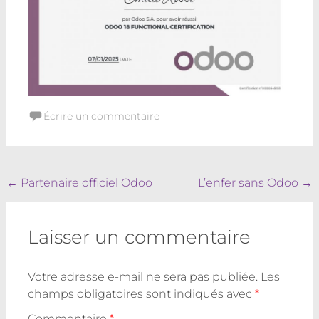
Écrire un commentaire
Navigation
←
Partenaire officiel Odoo
L’enfer sans Odoo
→
de
l'article
Laisser un commentaire
Votre adresse e-mail ne sera pas publiée.
Les
champs obligatoires sont indiqués avec
*
Commentaire
*